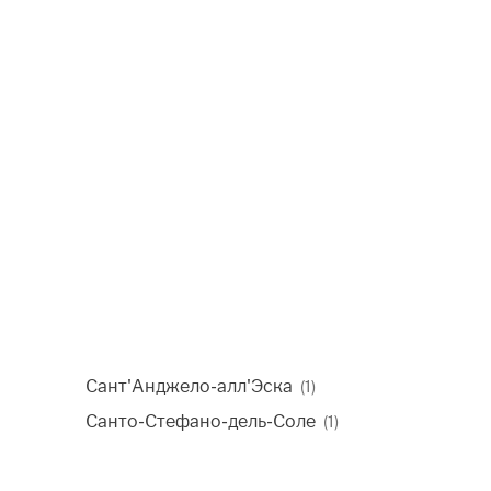
Сант'Анджело-алл'Эска
(1)
Санто-Стефано-дель-Соле
(1)