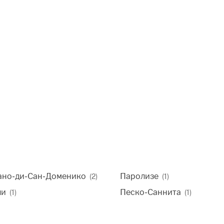
ано-ди-Сан-Доменико
Паролизе
(2)
(1)
ли
Песко-Саннита
(1)
(1)