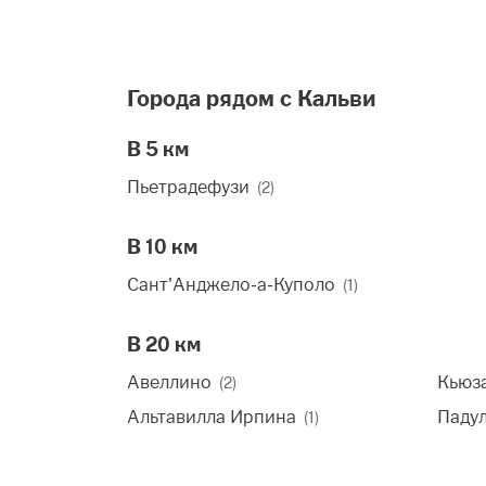
Города рядом с Кальви
В 5 км
Пьетрадефузи
(2)
В 10 км
Сант'Анджело-а-Куполо
(1)
В 20 км
Авеллино
Кьюз
(2)
Альтавилла Ирпина
Паду
(1)