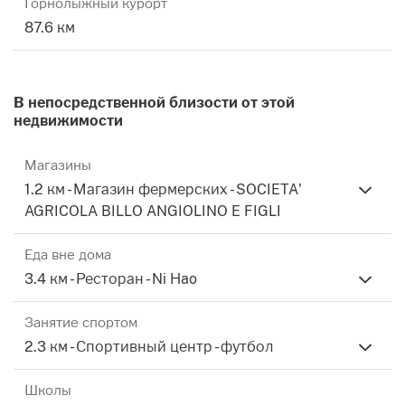
Горнолыжный курорт
Для любой дополнительной информации,
87.6 км
разъяснений и т.д. Вы можете связаться со мной по
электронной почте в FLAVIALO@TISCALI.IT -
Альберто Buzzoni.
В непосредственной близости от этой
недвижимости
Магазины
1.2 км - Магазин фермерских - SOCIETA'
Этот текст был переведен автоматически.
Смотрите описания, введенные рекламодателем
AGRICOLA BILLO ANGIOLINO E FIGLI
Еда вне дома
3.4 км - Ресторан - Ni Hao
Занятие спортом
2.3 км - Спортивный центр - футбол
Школы