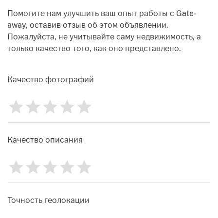
Identify
Помогите нам улучшить ваш опыт работы с Gate-
away, оставив отзыв об этом объявлении.
Пожалуйста, не учитывайте саму недвижимость, а
только качество того, как оно представлено.
Качество фотографий
1
2
3
4
5
Рейтинг
0
Качество описания
1
2
3
4
5
Рейтинг
0
Точность геолокации