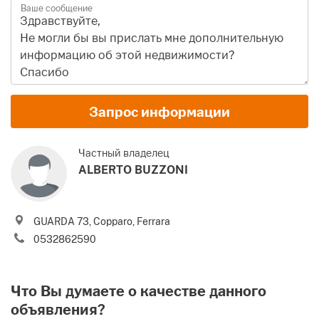
Ваше сообщение
Имя и Фамилия
Запрос информации
Email
Частный владелец
ALBERTO BUZZONI
Телефон (включая международный код)
GUARDA 73, Copparo, Ferrara
Я соглашаюсь с вашими
Условиями использования
и
0532862590
Политикой конфиденциальности
Пожалуйста, пришлите мне лучшие предложения по
недвижимости в Италии, новости, советы и рекомендации
Что Вы думаете о качестве данного
.
от Gate-away.com
Условиями использования
объявления?