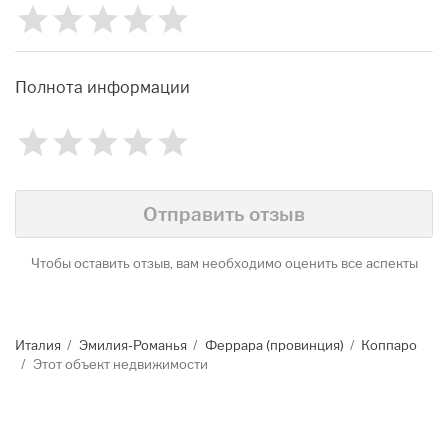
1
2
3
4
5
Рейтинг
0
Полнота информации
1
2
3
4
5
Рейтинг
0
Identify
Отправить отзыв
Чтобы оставить отзыв, вам необходимо оценить все аспекты
Италия
Эмилия-Романья
Феррара (провинция)
Коппаро
Этот объект недвижимости