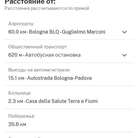
Расстояние от:
тавернами 1800 года.
Расстояния рассчитываются по прямой
Найдено
: Частично посаженный и частично
Аэропорты
60.0 км - Bologna BLQ - Guglielmo Marconi
свободный, возможность бассейна и теннисного
корта.
Общественный транспорт
620 м - Автобусная остановка
2 - Гараж
: Свободный с четырех сторон,
расположенный перед виллой, mq.100 разделен на
Выезды на автомагистрали
три отдельных, но сообщающихся пространства.
15.1 км - Autostrada Bologna-Padova
3 -
Снаряжение 1800 года, подлежащее
восстановлению, на двух этажах, для 2/3
Больница
деревянных ферм и таверн 1800 года, все площадью
2.3 км - Casa della Salute Terra e Fiumi
600 квадратных метров.
Побережье
Общая площадь строений, не открытых, mq.1.250.
35.6 км
запрошенная цена € 875.000 (цена за кв. 700).