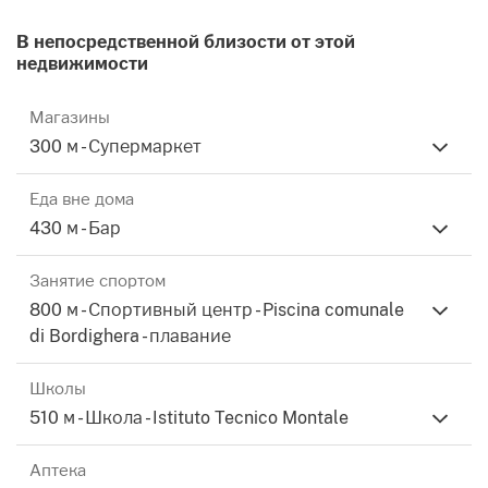
районов Ривьеры.
В непосредственной близости от этой
Этот текст был переведен автоматически.
недвижимости
Смотрите описания, введенные рекламодателем
Магазины
300 м - Супермаркет
Еда вне дома
430 м - Бар
Занятие спортом
800 м - Спортивный центр - Piscina comunale
di Bordighera - плавание
Школы
510 м - Школа - Istituto Tecnico Montale
Аптека