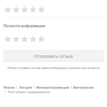
1
2
3
4
5
Рейтинг
0
Полнота информации
1
2
3
4
5
Рейтинг
0
Identify
Отправить отзыв
Чтобы оставить отзыв, вам необходимо оценить все аспекты
Италия
Лигурия
Империя (провинция)
Валлекрозия
Этот объект недвижимости