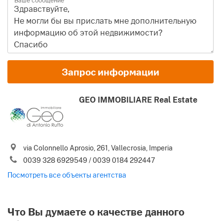
Ваше сообщение
Имя и Фамилия
Запрос информации
Email
GEO IMMOBILIARE Real Estate
Телефон (включая международный код)
via Colonnello Aprosio, 261, Vallecrosia, Imperia
Я соглашаюсь с вашими
Условиями использования
и
0039 328 6929549 / 0039 0184 292447
Политикой конфиденциальности
Посмотреть все объекты агентства
Пожалуйста, пришлите мне лучшие предложения по
недвижимости в Италии, новости, советы и рекомендации
.
от Gate-away.com
Условиями использования
Что Вы думаете о качестве данного
Identify