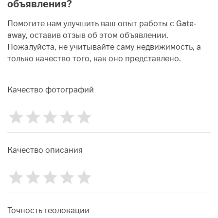
объявления?
Помогите нам улучшить ваш опыт работы с Gate-
away, оставив отзыв об этом объявлении.
Пожалуйста, не учитывайте саму недвижимость, а
только качество того, как оно представлено.
Качество фотографий
1
2
3
4
5
Рейтинг
0
Качество описания
1
2
3
4
5
Рейтинг
0
Точность геолокации