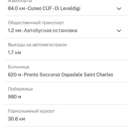
Аэропорты
Сильные стороны:
84.0 км - Cuneo CUF - Di Levaldigi
Потрясающий вид на море
Общественный транспорт
1.2 км - Автобусная остановка
Большие и пригодные для жизни террасы
Выезды на автомагистрали
1.7 км
Панорамный частный солярий
Больница
Размещение с кондиционером
620 м - Pronto Soccorso Ospedale Saint Charles
Автомобильная коробка включена
Побережье
980 м
Непринужденная и спокойная атмосфера
Горнолыжный курорт
Редкая возможность для тех, кто ищет комфорт, вид
30.6 км
и качество в одном из самых востребованных