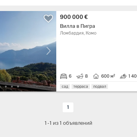
900 000 €
Вилла в Пигра
Ломбардия, Комо
6
8
600 м²
1 40
сад
терраса
подвал
1
1
-
1
из
1
объявлений