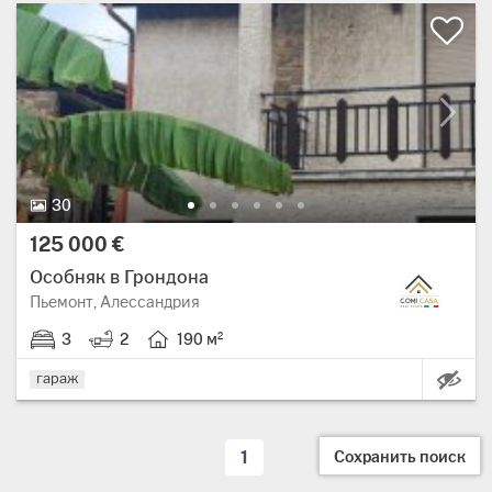
30
125 000 €
Особняк в Грондона
Пьемонт, Алессандрия
3
2
190 м²
О
гараж
Сохранить поиск
1