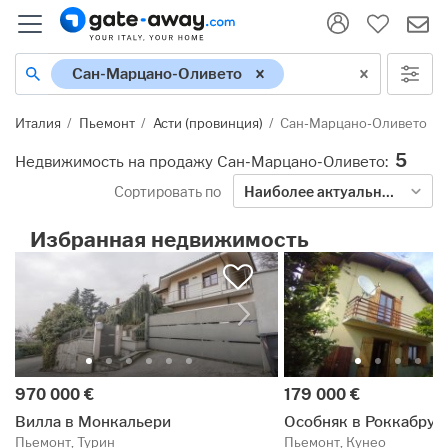
Местонахождение
Сан-Марцано-Оливето
Италия
Пьемонт
Асти (провинция)
Сан-Марцано-Оливето
5
Недвижимость на продажу Сан-Марцано-Оливето
:
Сортировать по
Наиболее актуальными
Избранная недвижимость
Цена:
Цена:
970 000 €
179 000 €
Вилла в Монкальери
Особняк в Роккабрун
Пьемонт, Турин
Пьемонт, Кунео