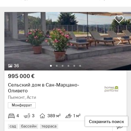
36 Фото.
36
Цена:
995 000 €
Сельский дом в Сан-Марцано-
Оливето
Регион: Пьемонт, провинция: Асти.
Пьемонт, Асти
Монферрат
4
3
389 м²
1 м²
4 спальни.
3 ванные.
Жилая площадь: 389 квадратные метры.
Земля: 1 м².
Сохранить поиск
сад
бассейн
терраса