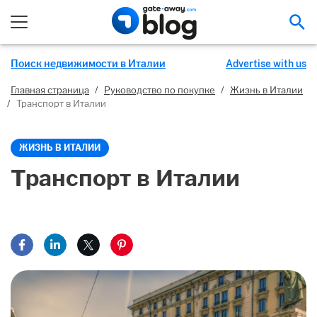
На
Поиск недвижимости в Италии
Advertise with us
Главная страница
/
Руководство по покупке
/
Жизнь в Италии
/
Транспорт в Италии
ЖИЗНЬ В ИТАЛИИ
Транспорт в Италии
Поделиться на Facebook
Поделиться на LinkedIn
Поделиться на X
Поделиться на Pinterest