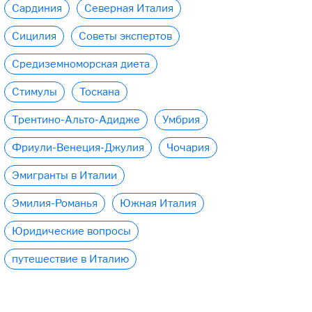
Сардиния
Северная Италия
Сицилия
Советы экспертов
Средиземноморская диета
Стимулы
Тоскана
Трентино-Альто-Адидже
Умбрия
Фриули-Венеция-Джулия
Чочария
Эмигранты в Италии
Эмилия-Романья
Южная Италия
Юридические вопросы
путешествие в Италию