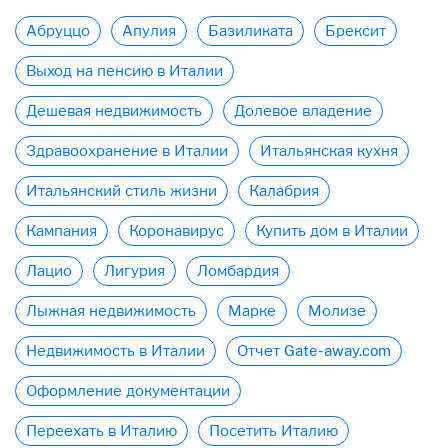
Абруццо
Апулия
Базиликата
Брексит
Выход на пенсию в Италии
Дешевая недвижимость
Долевое владение
Здравоохранение в Италии
Итальянская кухня
Итальянский стиль жизни
Калабрия
Кампания
Коронавирус
Купить дом в Италии
Лацио
Лигурия
Ломбардия
Лыжная недвижимость
Марке
Молизе
Недвижимость в Италии
Отчет Gate-away.com
Оформление документации
Переехать в Италию
Посетить Италию